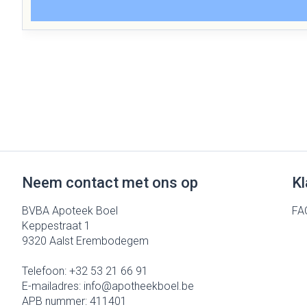
Neem contact met ons op
Kl
BVBA Apoteek Boel
FA
Keppestraat 1
9320
Aalst Erembodegem
Telefoon:
+32 53 21 66 91
E-mailadres:
info@
apotheekboel.be
APB nummer:
411401