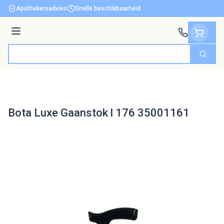
Ga naar de inhoud
Apothekersadvies
Snelle beschikbaarheid
Menu
Zoek
Product, merk, categorie...
Bota Luxe Gaanstok l 176 35001161