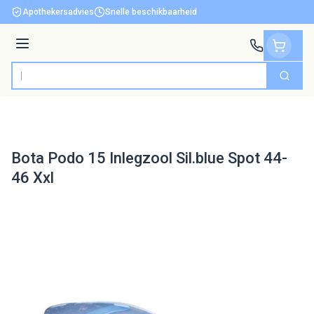
Ga naar de inhoud
Apothekersadvies
Snelle beschikbaarheid
Menu
Zoek
Product, merk, categorie...
Bota Podo 15 Inlegzool Sil.blue Spot 44-
46 Xxl