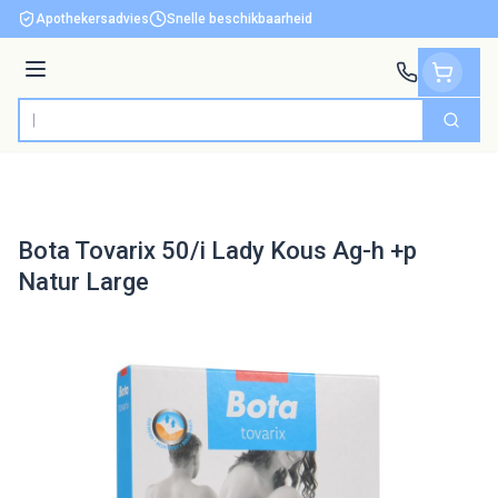
Ga naar de inhoud
Apothekersadvies
Snelle beschikbaarheid
Menu
Zoek
Product, merk, categorie...
Bota Tovarix 50/i Lady Kous Ag-h +p
Natur Large