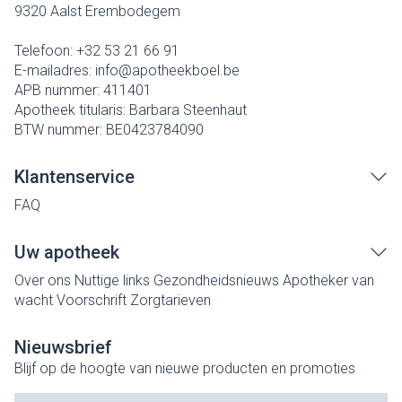
9320
Aalst Erembodegem
Telefoon:
+32 53 21 66 91
E-mailadres:
info@
apotheekboel.be
APB nummer:
411401
Apotheek titularis:
Barbara Steenhaut
BTW nummer:
BE0423784090
Klantenservice
FAQ
Uw apotheek
Over ons
Nuttige links
Gezondheidsnieuws
Apotheker van
wacht
Voorschrift
Zorgtarieven
Nieuwsbrief
Blijf op de hoogte van nieuwe producten en promoties
E-mail adres