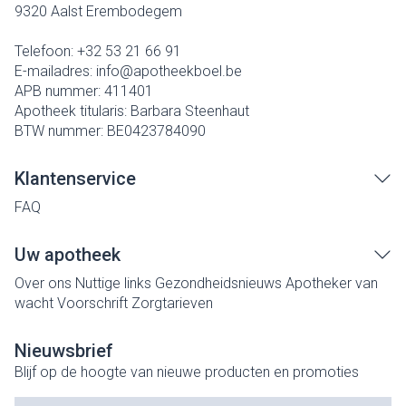
9320
Aalst Erembodegem
Telefoon:
+32 53 21 66 91
E-mailadres:
info@
apotheekboel.be
APB nummer:
411401
Apotheek titularis:
Barbara Steenhaut
BTW nummer:
BE0423784090
Klantenservice
FAQ
Uw apotheek
Over ons
Nuttige links
Gezondheidsnieuws
Apotheker van
wacht
Voorschrift
Zorgtarieven
Nieuwsbrief
Blijf op de hoogte van nieuwe producten en promoties
E-mail adres