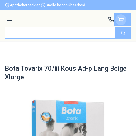
Ga naar de inhoud
Apothekersadvies
Snelle beschikbaarheid
Menu
Zoek
Product, merk, categorie...
Bota Tovarix 70/iii Kous Ad-p Lang Beige
Xlarge