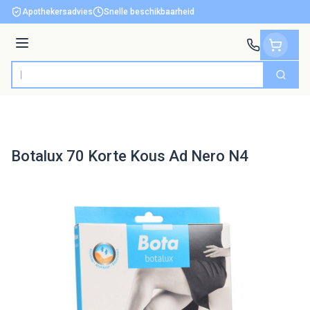
Ga naar de inhoud
Apothekersadvies
Snelle beschikbaarheid
Menu
Zoek
Product, merk, categorie...
Botalux 70 Korte Kous Ad Nero N4