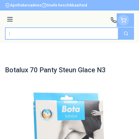
Ga naar de inhoud
Apothekersadvies
Snelle beschikbaarheid
Menu
Zoek
Product, merk, categorie...
Botalux 70 Panty Steun Glace N3