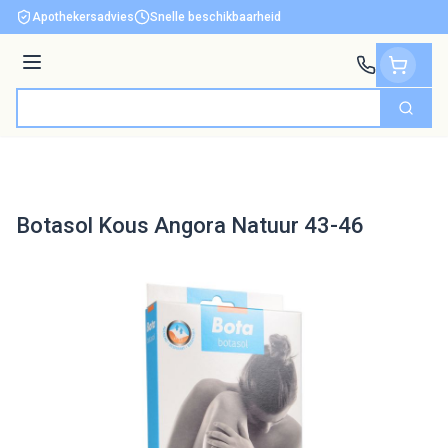
Ga naar de inhoud
Apothekersadvies
Snelle beschikbaarheid
Menu
Zoek
Product, merk, categorie...
Botasol Kous Angora Natuur 43-46