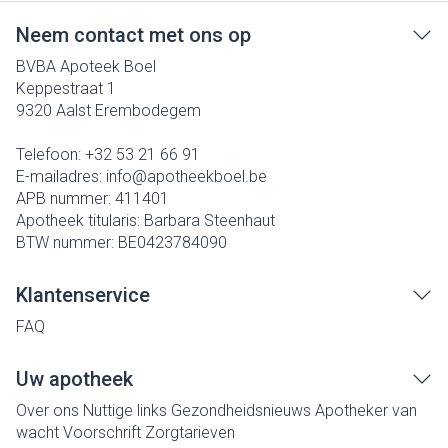
Neem contact met ons op
BVBA Apoteek Boel
Keppestraat 1
9320
Aalst Erembodegem
Telefoon:
+32 53 21 66 91
E-mailadres:
info@
apotheekboel.be
APB nummer:
411401
Apotheek titularis:
Barbara Steenhaut
BTW nummer:
BE0423784090
Klantenservice
FAQ
Uw apotheek
Over ons
Nuttige links
Gezondheidsnieuws
Apotheker van
wacht
Voorschrift
Zorgtarieven