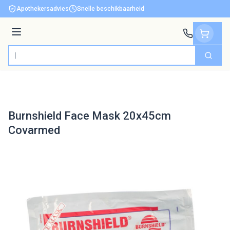
Ga naar de inhoud
Apothekersadvies
Snelle beschikbaarheid
Menu
Zoek
Product, merk, categorie...
Burnshield Face Mask 20x45cm
Covarmed