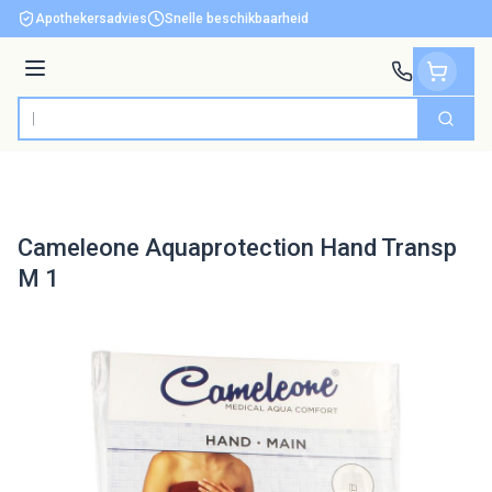
Ga naar de inhoud
Apothekersadvies
Snelle beschikbaarheid
Menu
Zoek
Product, merk, categorie...
Cameleone Aquaprotection Hand Transp
M 1