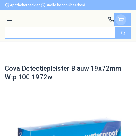
Ga naar de inhoud
Apothekersadvies
Snelle beschikbaarheid
Menu
Zoek
Product, merk, categorie...
Cova Detectiepleister Blauw 19x72mm
Wtp 100 1972w