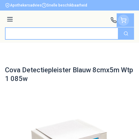
Ga naar de inhoud
Apothekersadvies
Snelle beschikbaarheid
Menu
Zoek
Product, merk, categorie...
Cova Detectiepleister Blauw 8cmx5m Wtp
1 085w