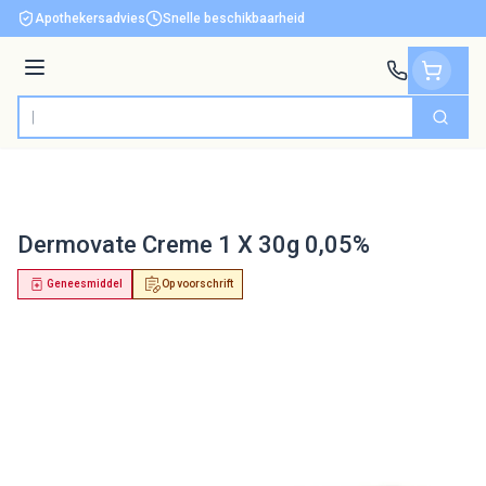
Ga naar de inhoud
Apothekersadvies
Snelle beschikbaarheid
Menu
Zoek
Product, merk, categorie...
Dermovate Creme 1 X 30g 0,05%
Geneesmiddel
Op voorschrift