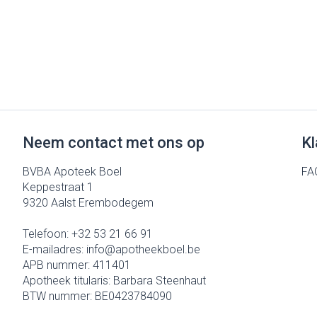
Neem contact met ons op
Kl
BVBA Apoteek Boel
FA
Keppestraat 1
9320
Aalst Erembodegem
Telefoon:
+32 53 21 66 91
E-mailadres:
info@
apotheekboel.be
APB nummer:
411401
Apotheek titularis:
Barbara Steenhaut
BTW nummer:
BE0423784090