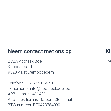
Neem contact met ons op
Kl
BVBA Apoteek Boel
FA
Keppestraat 1
9320
Aalst Erembodegem
Telefoon:
+32 53 21 66 91
E-mailadres:
info@
apotheekboel.be
APB nummer:
411401
Apotheek titularis:
Barbara Steenhaut
BTW nummer:
BE0423784090