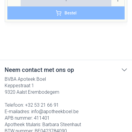
Bestel
Neem contact met ons op
BVBA Apoteek Boel
Keppestraat 1
9320
Aalst Erembodegem
Telefoon:
+32 53 21 66 91
E-mailadres:
info@
apotheekboel.be
APB nummer:
411401
Apotheek titularis:
Barbara Steenhaut
BTW nummer:
BE0423784090