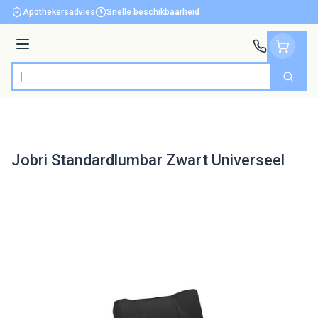
Ga naar de inhoud
Apothekersadvies
Snelle beschikbaarheid
Menu
Zoek
Product, merk, categorie...
Jobri Standardlumbar Zwart Universeel