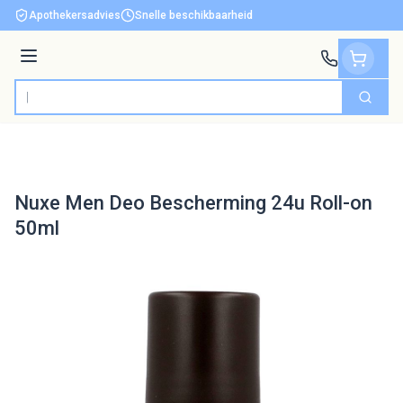
Ga naar de inhoud
Apothekersadvies
Snelle beschikbaarheid
Menu
Zoek
Product, merk, categorie...
Nuxe Men Deo Bescherming 24u Roll-on
50ml