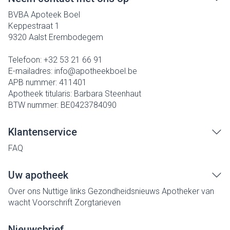
BVBA Apoteek Boel
Keppestraat 1
9320
Aalst Erembodegem
Telefoon:
+32 53 21 66 91
E-mailadres:
info@
apotheekboel.be
APB nummer:
411401
Apotheek titularis:
Barbara Steenhaut
BTW nummer:
BE0423784090
Klantenservice
FAQ
Uw apotheek
Over ons
Nuttige links
Gezondheidsnieuws
Apotheker van
wacht
Voorschrift
Zorgtarieven
Nieuwsbrief