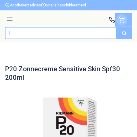
Ga naar de inhoud
Apothekersadvies
Snelle beschikbaarheid
Menu
Zoek
Product, merk, categorie...
P20 Zonnecreme Sensitive Skin Spf30
200ml