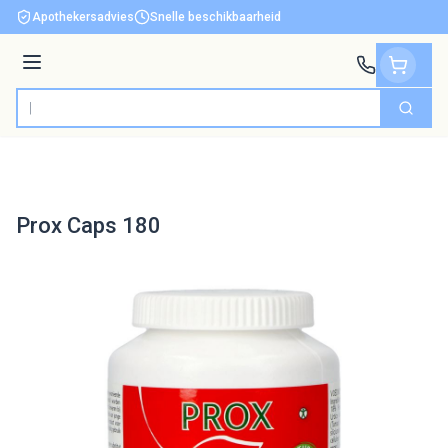
Ga naar de inhoud
Apothekersadvies
Snelle beschikbaarheid
Menu
Zoek
Product, merk, categorie...
Prox Caps 180