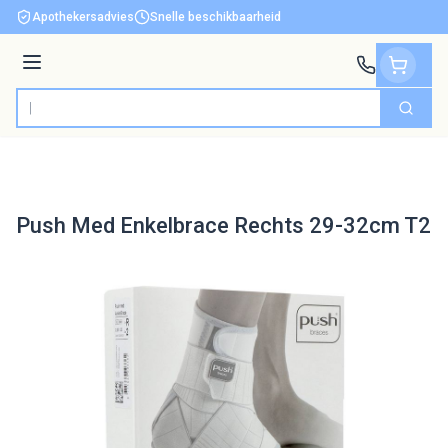
Ga naar de inhoud
Apothekersadvies
Snelle beschikbaarheid
Menu
Zoek
Product, merk, categorie...
Push Med Enkelbrace Rechts 29-32cm T2