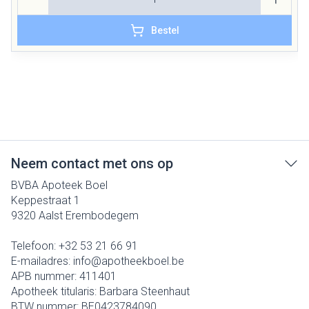
Bestel
Neem contact met ons op
BVBA Apoteek Boel
Keppestraat 1
9320
Aalst Erembodegem
Telefoon:
+32 53 21 66 91
E-mailadres:
info@
apotheekboel.be
APB nummer:
411401
Apotheek titularis:
Barbara Steenhaut
BTW nummer:
BE0423784090