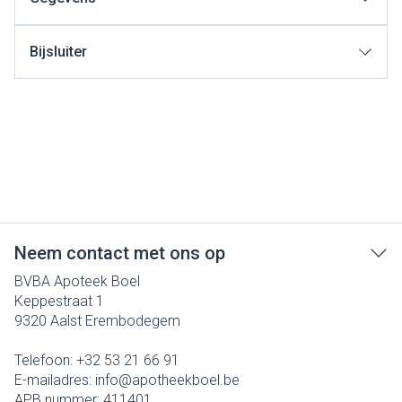
Bijsluiter
Neem contact met ons op
BVBA Apoteek Boel
Keppestraat 1
9320
Aalst Erembodegem
Telefoon:
+32 53 21 66 91
E-mailadres:
info@
apotheekboel.be
APB nummer:
411401