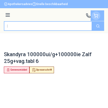
Ga naar de inhoud
Apothekersadvies
Snelle beschikbaarheid
Menu
Zoek
Product, merk, categorie...
Skandyra 100000ui/g+100000ie Zalf
25g+vag.tabl 6
Geneesmiddel
Op voorschrift