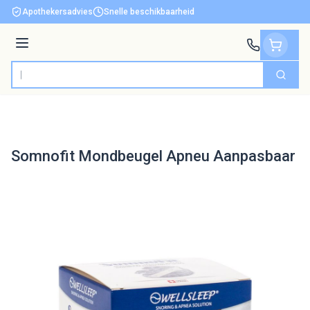
Ga naar de inhoud
Apothekersadvies
Snelle beschikbaarheid
Menu
Zoek
Product, merk, categorie...
Somnofit Mondbeugel Apneu Aanpasbaar