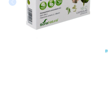
Vitaliteit 50+
Toon submenu voor Vitaliteit 5
Thuiszorg
Huid
Plantaardige ol
Nagels en hoe
Natuur geneeskunde
Mond
Toon submenu voor Natuur gen
Batterijen
Ontsmetten en 
Thuiszorg en EHBO
Droge mond
Toebehoren
Schimmels
Spijsvertering
Toon submenu voor Thuiszorg 
Elektrische tan
Steriel materiaa
Koortsblaasjes -
Dieren en insecten
Interdentaal - fl
Toon submenu voor Dieren en i
Jeuk
Vacht, huid of 
Kunstgebit
Geneesmiddelen
Toon submenu voor Geneesmid
Toon meer
Voeten en ben
Aerosoltherapi
Zware benen
zuurstof
Droge voeten, e
Tabletten
Aerosol toestel
Blaren
Creme, gel en s
Aerosol access