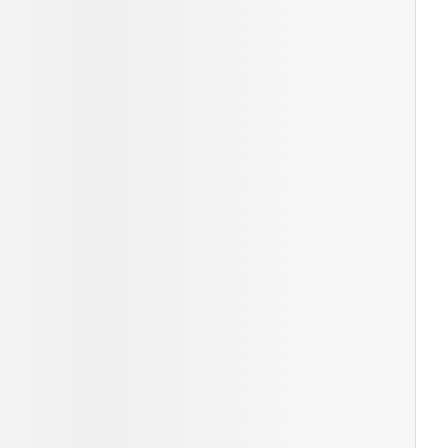
rende
Parfums en
geurproducten
CBD