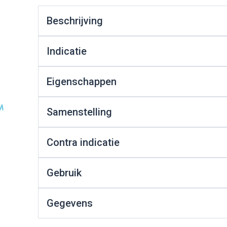
0+ categorie
Beschrijving
Wondzorg
Ogen
EHBO
Neus
ie
ven
Homeopathie
Spieren en gewrichten
Gemoed en 
Neus
Ogen
eeskunde categorie
Indicatie
desinfecteren
Vilt
Ooginfecties
Podologie
Tabletten
Spray
Oogspoelin
Handschoenen
Anti allergische en anti
Cold - Hot th
Neussprays 
Oren
Ogen
en EHBO categorie
Eigenschappen
denborstels
inflammatoire middelen
Oogdruppel
warm/koud
l
 antiviraal
Wondhelend
os
Ontzwellende middelen
Creme - gel
Verbanddoz
nsecten categorie
Brandwonden
pluimen
Accessoires
Samenstelling
Glaucoom
Droge ogen
Medische hu
Toon meer
delen categorie
Toon meer
Toon meer
Contra indicatie
Gebruik
en
e en
Nagels
Diabetes
Hart- en bloedvaten
Zonnebesc
Stoma
Bloedverdun
stolling
elt en kloven
Nagellak
Bloedglucosemeter
Aftersun
Stomazakje
Gegevens
len
pray
Kalk- en schimmelnagels
Teststrips en naalden
Lippen
Stomaplaatj
oires