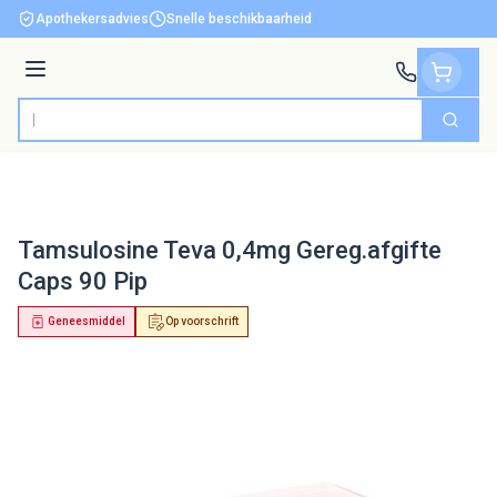
Ga naar de inhoud
Apothekersadvies
Snelle beschikbaarheid
Menu
Zoek
Product, merk, categorie...
Tamsulosine Teva 0,4mg Gereg.afgifte
Caps 90 Pip
Geneesmiddel
Op voorschrift