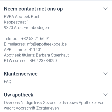
Neem contact met ons op
BVBA Apoteek Boel
Keppestraat 1
9320
Aalst Erembodegem
Telefoon:
+32 53 21 66 91
E-mailadres:
info@
apotheekboel.be
APB nummer:
411401
Apotheek titularis:
Barbara Steenhaut
BTW nummer:
BE0423784090
Klantenservice
FAQ
Uw apotheek
Over ons
Nuttige links
Gezondheidsnieuws
Apotheker van
wacht
Voorschrift
Zorgtarieven