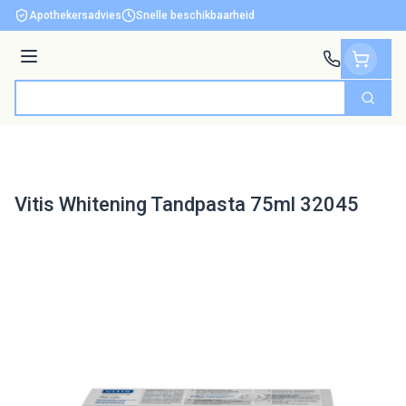
Ga naar de inhoud
Apothekersadvies
Snelle beschikbaarheid
Menu
Zoek
Product, merk, categorie...
Vitis Whitening Tandpasta 75ml 32045