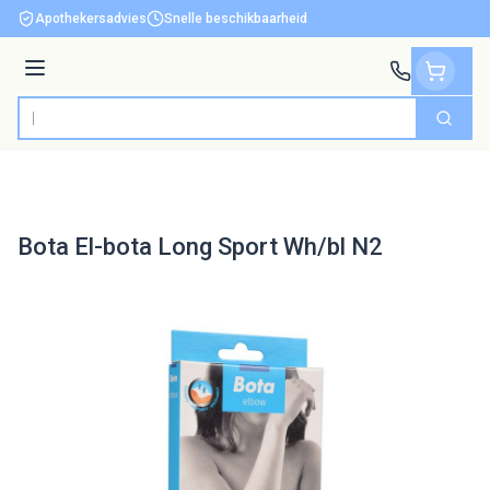
Ga naar de inhoud
Apothekersadvies
Snelle beschikbaarheid
Menu
Zoek
Product, merk, categorie...
Bota El-bota Long Sport Wh/bl N2