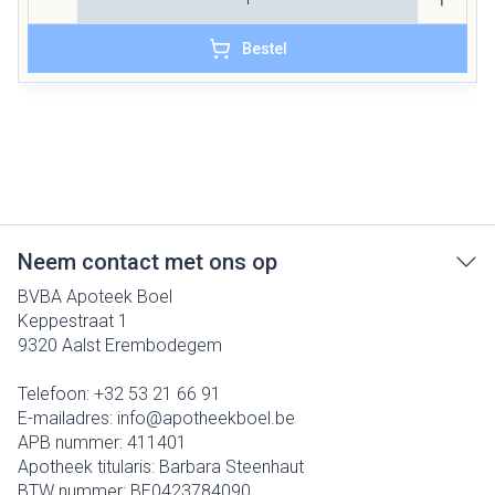
Bestel
Neem contact met ons op
BVBA Apoteek Boel
Keppestraat 1
9320
Aalst Erembodegem
Telefoon:
+32 53 21 66 91
E-mailadres:
info@
apotheekboel.be
APB nummer:
411401
Apotheek titularis:
Barbara Steenhaut
BTW nummer:
BE0423784090