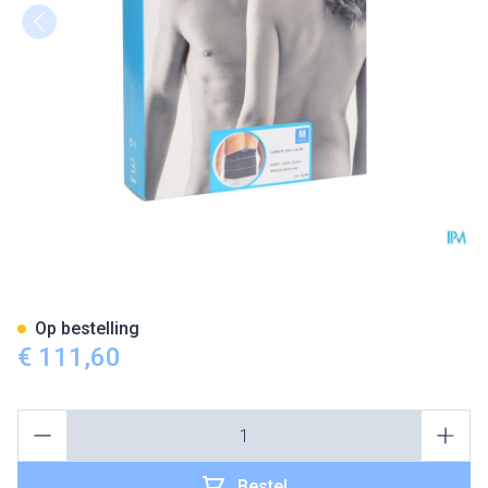
Bota Lumbota Crx H 26cm Zw
Op bestelling
€ 111,60
Aantal
Bestel