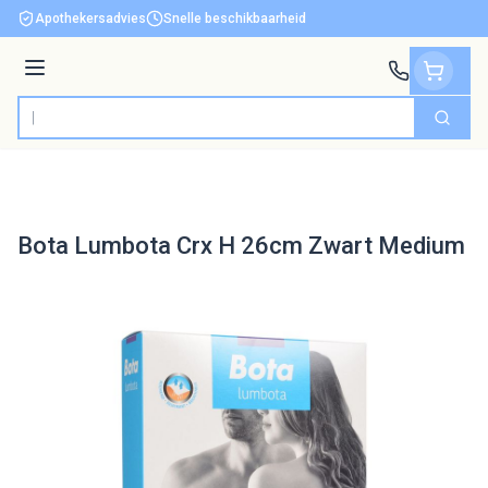
Ga naar de inhoud
Apothekersadvies
Snelle beschikbaarheid
Menu
Zoek
Product, merk, categorie...
Bota Lumbota Crx H 26cm Zwart Medium