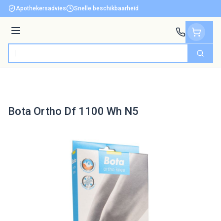
Ga naar de inhoud
Apothekersadvies
Snelle beschikbaarheid
Menu
Zoek
Product, merk, categorie...
Bota Ortho Df 1100 Wh N5