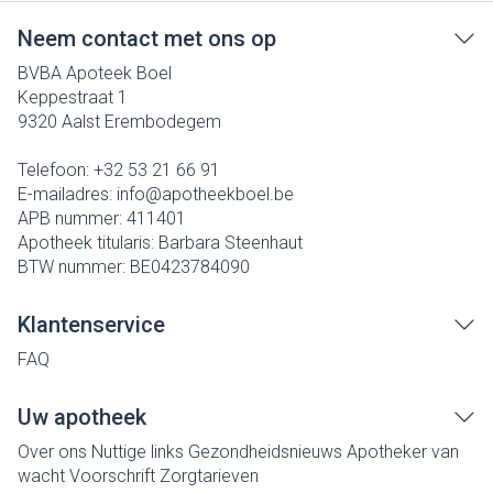
Neem contact met ons op
BVBA Apoteek Boel
Keppestraat 1
9320
Aalst Erembodegem
Telefoon:
+32 53 21 66 91
E-mailadres:
info@
apotheekboel.be
APB nummer:
411401
Apotheek titularis:
Barbara Steenhaut
BTW nummer:
BE0423784090
Klantenservice
FAQ
Uw apotheek
Over ons
Nuttige links
Gezondheidsnieuws
Apotheker van
wacht
Voorschrift
Zorgtarieven