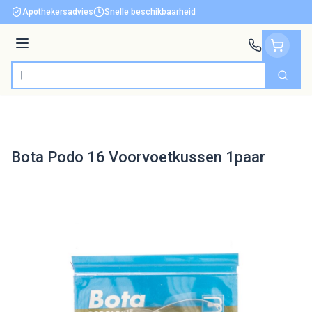
Ga naar de inhoud
Apothekersadvies
Snelle beschikbaarheid
Menu
Zoek
Product, merk, categorie...
Bota Podo 16 Voorvoetkussen 1paar