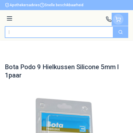
Ga naar de inhoud
Apothekersadvies
Snelle beschikbaarheid
Menu
Zoek
Product, merk, categorie...
Bota Podo 9 Hielkussen Silicone 5mm l
1paar