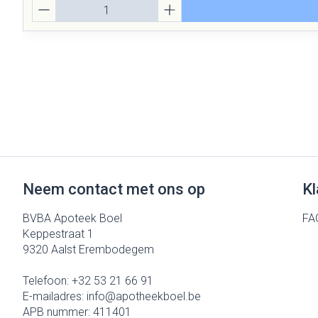
Aantal
Neem contact met ons op
Kl
BVBA Apoteek Boel
FA
Keppestraat 1
9320
Aalst Erembodegem
Telefoon:
+32 53 21 66 91
E-mailadres:
info@
apotheekboel.be
APB nummer:
411401