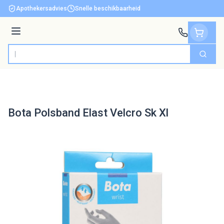
Ga naar de inhoud
Apothekersadvies
Snelle beschikbaarheid
Menu
Zoek
Product, merk, categorie...
Bota Polsband Elast Velcro Sk Xl