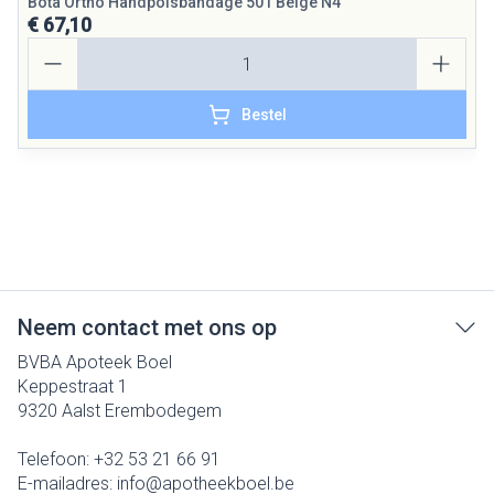
Bota Ortho Handpolsbandage 501 Beige N4
€ 67,10
Aantal
Bestel
Neem contact met ons op
BVBA Apoteek Boel
Keppestraat 1
9320
Aalst Erembodegem
Telefoon:
+32 53 21 66 91
E-mailadres:
info@
apotheekboel.be