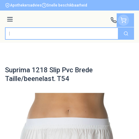
Ga naar de inhoud
Apothekersadvies
Snelle beschikbaarheid
Menu
Zoek
Product, merk, categorie...
Suprima 1218 Slip Pvc Brede
Taille/beenelast. T54