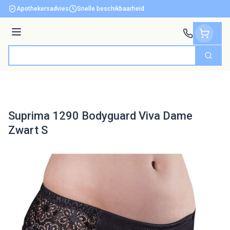
Ga naar de inhoud
Apothekersadvies
Snelle beschikbaarheid
Menu
Zoek
Product, merk, categorie...
Suprima 1290 Bodyguard Viva Dame
Zwart S