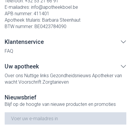
Telefoon:
+32 53 21 66 91
E-mailadres:
info@
apotheekboel.be
APB nummer:
411401
Apotheek titularis:
Barbara Steenhaut
BTW nummer:
BE0423784090
Klantenservice
FAQ
Uw apotheek
Over ons
Nuttige links
Gezondheidsnieuws
Apotheker van
wacht
Voorschrift
Zorgtarieven
Nieuwsbrief
Blijf op de hoogte van nieuwe producten en promoties
E-mail adres