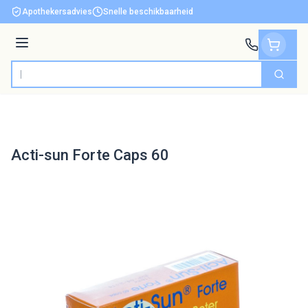
Ga naar de inhoud
Apothekersadvies
Snelle beschikbaarheid
Menu
Zoek
Product, merk, categorie...
Acti-sun Forte Caps 60