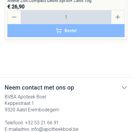
Avene Zon Compact Getint Spf50+ Zand 10g
€ 26,90
Aantal
Bestel
Neem contact met ons op
BVBA Apoteek Boel
Keppestraat 1
9320
Aalst Erembodegem
Telefoon:
+32 53 21 66 91
E-mailadres:
info@
apotheekboel.be