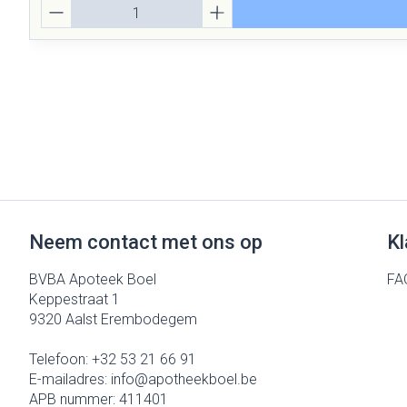
Aantal
Neem contact met ons op
Kl
BVBA Apoteek Boel
FA
Keppestraat 1
9320
Aalst Erembodegem
Telefoon:
+32 53 21 66 91
E-mailadres:
info@
apotheekboel.be
APB nummer:
411401