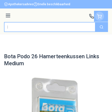
Ga naar de inhoud
Apothekersadvies
Snelle beschikbaarheid
Menu
Zoek
Product, merk, categorie...
Bota Podo 26 Hamerteenkussen Links
Medium