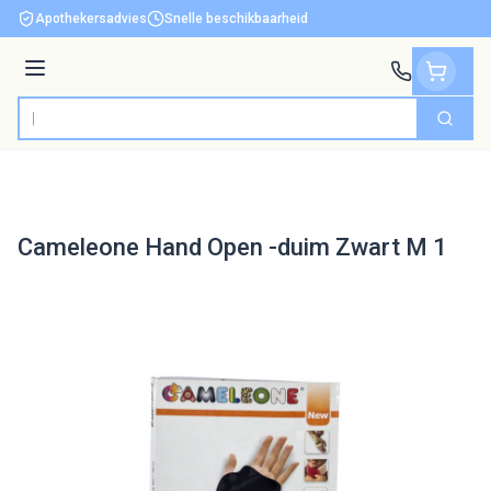
Ga naar de inhoud
Apothekersadvies
Snelle beschikbaarheid
Menu
Zoek
Product, merk, categorie...
Cameleone Hand Open -duim Zwart M 1