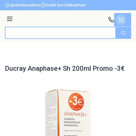
Ga naar de inhoud
Apothekersadvies
Snelle beschikbaarheid
Menu
Zoek
Product, merk, categorie...
Ducray Anaphase+ Sh 200ml Promo -3€