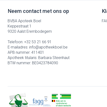
Neem contact met ons op
Kl
BVBA Apoteek Boel
FA
Keppestraat 1
9320
Aalst Erembodegem
Telefoon:
+32 53 21 66 91
E-mailadres:
info@
apotheekboel.be
APB nummer:
411401
Apotheek titularis:
Barbara Steenhaut
BTW nummer:
BE0423784090