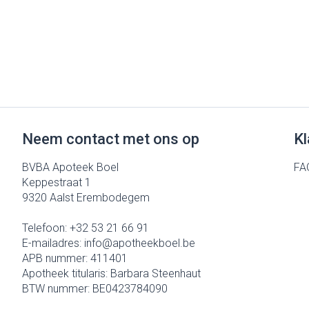
Neem contact met ons op
Kl
BVBA Apoteek Boel
FA
Keppestraat 1
9320
Aalst Erembodegem
Telefoon:
+32 53 21 66 91
E-mailadres:
info@
apotheekboel.be
APB nummer:
411401
Apotheek titularis:
Barbara Steenhaut
BTW nummer:
BE0423784090