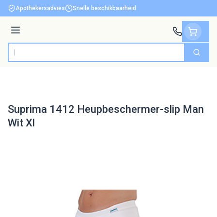
Ga naar de inhoud
Apothekersadvies
Snelle beschikbaarheid
Menu
Zoek
Product, merk, categorie...
Suprima 1412 Heupbeschermer-slip Man
Wit Xl