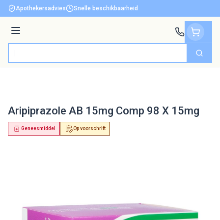
Ga naar de inhoud
Apothekersadvies
Snelle beschikbaarheid
Menu
Zoek
Product, merk, categorie...
Aripiprazole AB 15mg Comp 98 X 15mg
Geneesmiddel
Op voorschrift