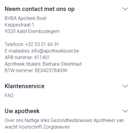
Neem contact met ons op
BVBA Apoteek Boel
Keppestraat 1
9320
Aalst Erembodegem
Telefoon:
+32 53 21 66 91
E-mailadres:
info@
apotheekboel.be
APB nummer:
411401
Apotheek titularis:
Barbara Steenhaut
BTW nummer:
BE0423784090
Klantenservice
FAQ
Uw apotheek
Over ons
Nuttige links
Gezondheidsnieuws
Apotheker van
wacht
Voorschrift
Zorgtarieven