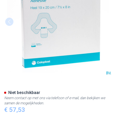
Biatain Hiel Schuimverb Adh 
Niet beschikbaar
Neem contact op met ons via telefoon of e-mail, dan bekijken we
samen de mogelijkheden.
€ 57,53