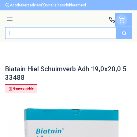
Ga naar de inhoud
Apothekersadvies
Snelle beschikbaarheid
Menu
Zoek
Product, merk, categorie...
Biatain Hiel Schuimverb Adh 19,0x20,0 5
33488
Geneesmiddel