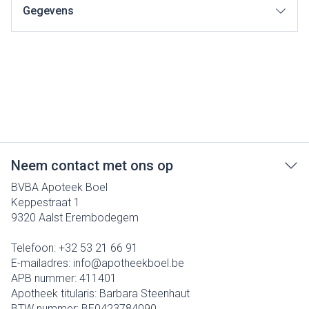
Gegevens
Neem contact met ons op
BVBA Apoteek Boel
Keppestraat 1
9320
Aalst Erembodegem
Telefoon:
+32 53 21 66 91
E-mailadres:
info@
apotheekboel.be
APB nummer:
411401
Apotheek titularis:
Barbara Steenhaut
BTW nummer:
BE0423784090