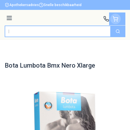
Ga naar de inhoud
Apothekersadvies
Snelle beschikbaarheid
Menu
Zoek
Product, merk, categorie...
Bota Lumbota Bmx Nero Xlarge