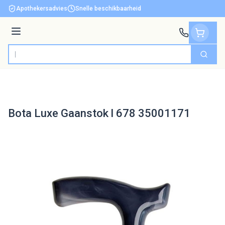
Ga naar de inhoud
Apothekersadvies
Snelle beschikbaarheid
Menu
Zoek
Product, merk, categorie...
Bota Luxe Gaanstok l 678 35001171