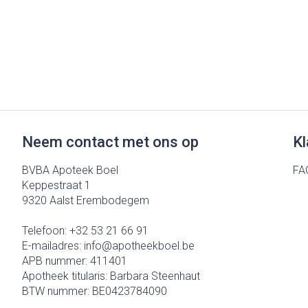
Neem contact met ons op
Kl
BVBA Apoteek Boel
FA
Keppestraat 1
9320
Aalst Erembodegem
Telefoon:
+32 53 21 66 91
E-mailadres:
info@
apotheekboel.be
APB nummer:
411401
Apotheek titularis:
Barbara Steenhaut
BTW nummer:
BE0423784090