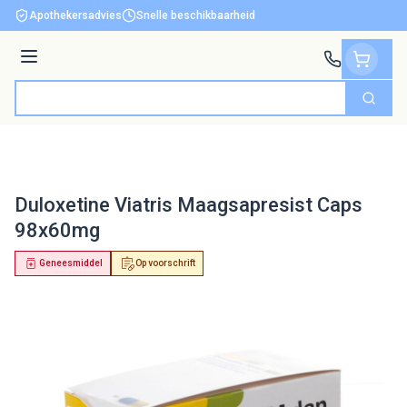
Ga naar de inhoud
Apothekersadvies
Snelle beschikbaarheid
Menu
Zoek
Product, merk, categorie...
Duloxetine Viatris Maagsapresist Caps
98x60mg
Geneesmiddel
Op voorschrift