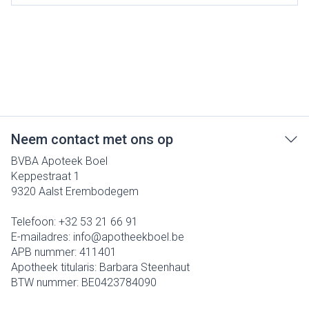
Neem contact met ons op
BVBA Apoteek Boel
Keppestraat 1
9320
Aalst Erembodegem
Telefoon:
+32 53 21 66 91
E-mailadres:
info@
apotheekboel.be
APB nummer:
411401
Apotheek titularis:
Barbara Steenhaut
BTW nummer:
BE0423784090