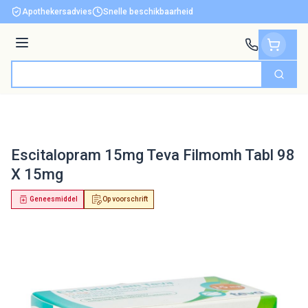
Ga naar de inhoud
Apothekersadvies
Snelle beschikbaarheid
Menu
Zoek
Product, merk, categorie...
Escitalopram 15mg Teva Filmomh Tabl 98
X 15mg
Geneesmiddel
Op voorschrift