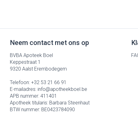
Neem contact met ons op
Kl
BVBA Apoteek Boel
FA
Keppestraat 1
9320
Aalst Erembodegem
Telefoon:
+32 53 21 66 91
E-mailadres:
info@
apotheekboel.be
APB nummer:
411401
Apotheek titularis:
Barbara Steenhaut
BTW nummer:
BE0423784090